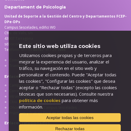
Departament de Psicologia
Unitad de Soporte a la Gestión del Centro y Departamentos FCEP-
DPe-DPs
Campus Sescelades, edifici W0
Ctra. de Valls, s/n
43007 Tarragona
sdpsico@urv.cat
Este sitio web utiliza cookies
Teléfono: 977 55
8075 /
977 25
7895
Utilizamos cookies propias y de terceros para
Como llegar
mejorar la experiencia del usuario, analizar el
Transporte
tráfico, su navegación en el sitio web y
personalizar el contenido. Puede "Aceptar todas
Enlaces
las cookies", "Configurar las cookies" que desea
Campus virtual
aceptar o "Rechazar todas" (excepto las cookies
Correo electrónico
técnicas que son necesarias). Consulte nuestra
Intranet URV
política de cookies
para obtener más
CRAI
información.
Oficina Logística del Campus Sescelades
Prácticum y Trabajo Final de Grado
Aceptar todas las cookies
Enlaces relacionados
Rechazar todas