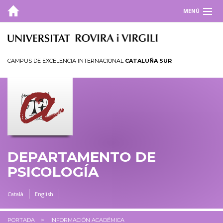
MENÚ
DEPARTAMENTO
ESTUDIOS
CAMPUS DE EXCELENCIA INTERNACIONAL
CATALUÑA SUR
INVESTIGACIÓN
UTILIDADES
INFORMACIÓN ACADÉMICA
Horario de docencia
DEPARTAMENTO DE
Horarios y exámenes
PSICOLOGÍA
CRAMC
Català
English
PORTADA
INFORMACIÓN ACADÉMICA