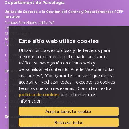
Departament de Psicologia
Unitad de Soporte a la Gestión del Centro y Departamentos FCEP-
DPe-DPs
Campus Sescelades, edifici W0
Ctra. de Valls, s/n
43007 Tarragona
sdpsico@urv.cat
Este sitio web utiliza cookies
Teléfono: 977 55
8075 /
977 25
7895
Utilizamos cookies propias y de terceros para
Como llegar
mejorar la experiencia del usuario, analizar el
Transporte
tráfico, su navegación en el sitio web y
personalizar el contenido. Puede "Aceptar todas
Enlaces
las cookies", "Configurar las cookies" que desea
Campus virtual
aceptar o "Rechazar todas" (excepto las cookies
Correo electrónico
técnicas que son necesarias). Consulte nuestra
Intranet URV
política de cookies
para obtener más
CRAI
información.
Oficina Logística del Campus Sescelades
Prácticum y Trabajo Final de Grado
Aceptar todas las cookies
Enlaces relacionados
Rechazar todas
Facultad de Ciencias de la Educación y Psicología