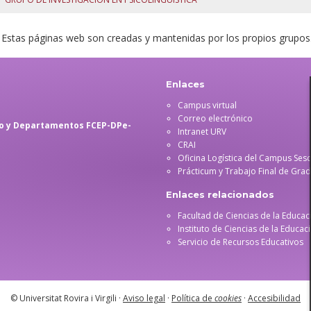
*
Estas páginas web son creadas y mantenidas por los propios grupos
Enlaces
Campus virtual
Correo electrónico
tro y Departamentos FCEP-DPe-
Intranet URV
CRAI
Oficina Logística del Campus Ses
Prácticum y Trabajo Final de Gra
Enlaces relacionados
Facultad de Ciencias de la Educac
Instituto de Ciencias de la Educac
Servicio de Recursos Educativos
© Universitat Rovira i Virgili ·
Aviso legal
·
Política de
cookies
·
Accesibilidad