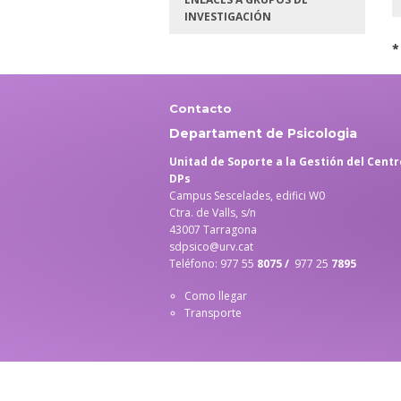
INVESTIGACIÓN
Contacto
Departament de Psicologia
Unitad de Soporte a la Gestión del Cen
DPs
Campus Sescelades, edifici W0
Ctra. de Valls, s/n
43007 Tarragona
sdpsico@urv.cat
Teléfono: 977 55
8075 /
977 25
7895
Como llegar
Transporte