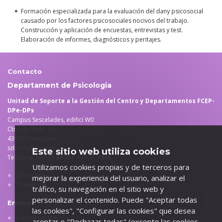
Formación especializada para la evaluación del dany psicosocial
causado por los factores psicosociales nocivos del trabajo.
Construcción y aplicación de encuestas, entrevistas y test.
Elaboración de informes, diagnósticos y peritajes.
Contacto
Departament de Psicologia
Unitad de Soporte a la Gestión del Centro y Departamentos FCEP-
DPe-DPs
Campus Sescelades, edifici W0
Ctra. de Valls, s/n
43007 Tarragona
sdpsico@urv.cat
Este sitio web utiliza cookies
Teléfono: 977 55
8075 /
977 25
7895
Utilizamos cookies propias y de terceros para
Como llegar
mejorar la experiencia del usuario, analizar el
Transporte
tráfico, su navegación en el sitio web y
personalizar el contenido. Puede "Aceptar todas
Enlaces
las cookies", "Configurar las cookies" que desea
Campus virtual
aceptar o "Rechazar todas" (excepto las cookies